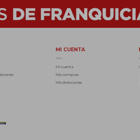
MI CUENTA
r
Mi cuenta
diciones
Mis compras
Mis direcciones