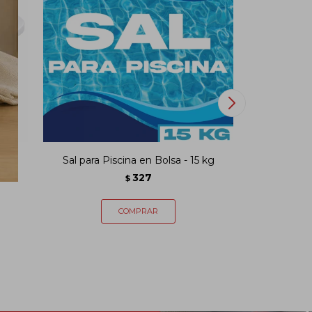
1/2"
Sal para Piscina en Bolsa - 15 kg
Kit medid
327
$