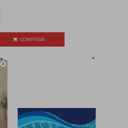
COMPRAR
ío
