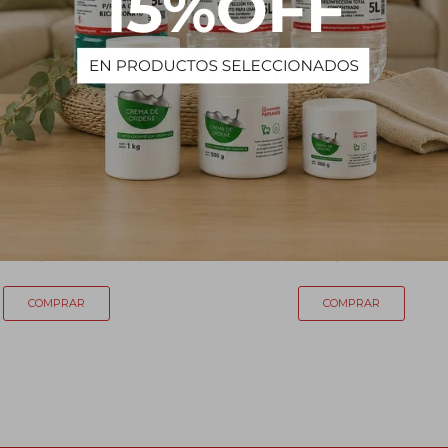
llo polipropileno 26cm
Boquilla de succión Cloropay 1 
228
239
$
$