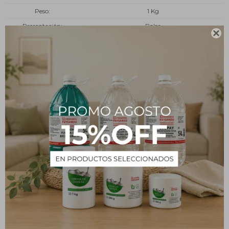
Peso
1 Kg
Presentación
Bolsa

Tipo
Insumos
Estado
En polvo
Descripción
Metabisulfito de Sodio 1 kg
PRODUCTOS QUE TE PUEDEN INTERESAR