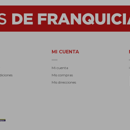
MI CUENTA
r
Mi cuenta
diciones
Mis compras
Mis direcciones