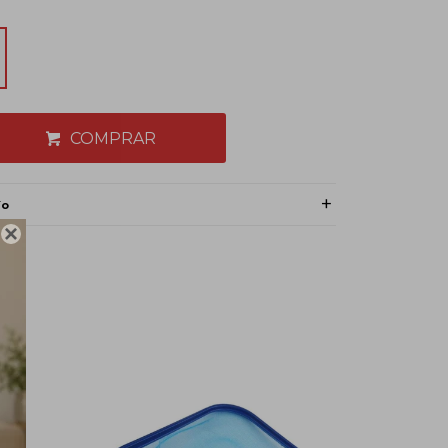
COMPRAR
ío
