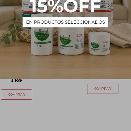
osificadora CLOROPAY -
Metabisulfito de Sodio - 1 k
Chica
170
$
169
$