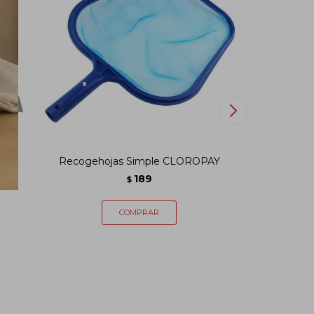
g
Recogehojas Simple CLOROPAY
Termómet
189
$