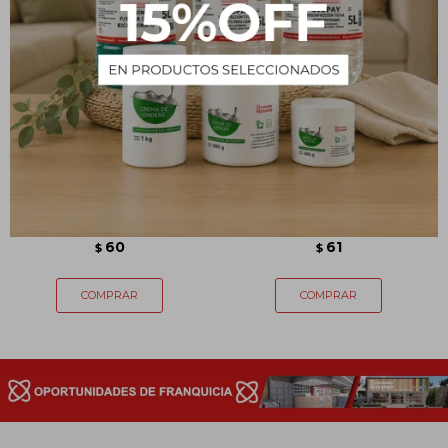
Clip repuesto limpiafondo -
Clip repuesto soporte
3 unidades
mango
60
61
$
$