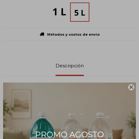
Métodos y costos de envío
Descripción

MODO DE USO:
Verter el líquido Destapa Cañerías para desobstruir las cañerías
ya tapadas o prevenir el depósito de suciedad o grasa en las
mismas.
Dejar actuar de 6 a 8 horas, sin hacer circular el agua. Luego deje
circular abundante agua caliente para ayudar a la disolución de