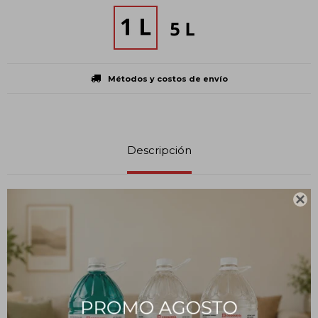
Métodos y costos de envío
Descripción

MODO DE USO:
Verter el líquido Destapa Cañerías para desobstruir las cañerías
ya tapadas o prevenir el depósito de suciedad o grasa en las
mismas.
Dejar actuar de 6 a 8 horas, sin hacer circular el agua. Luego deje
circular abundante agua caliente para ayudar a la disolución de