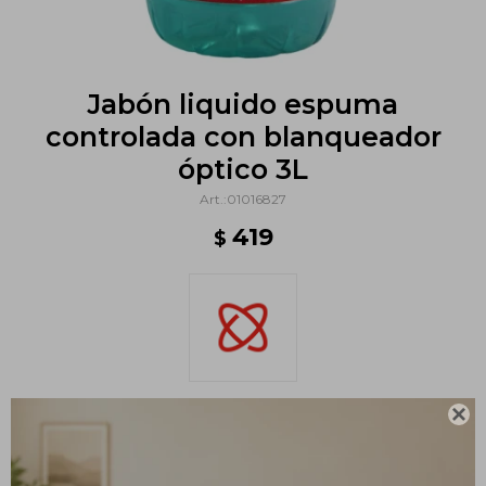
Jabón liquido espuma
controlada con blanqueador
óptico 3L
01016827
419
$

Métodos y costos de envío