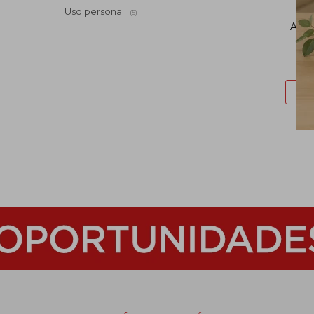
Uso personal
(5)
Após
eco