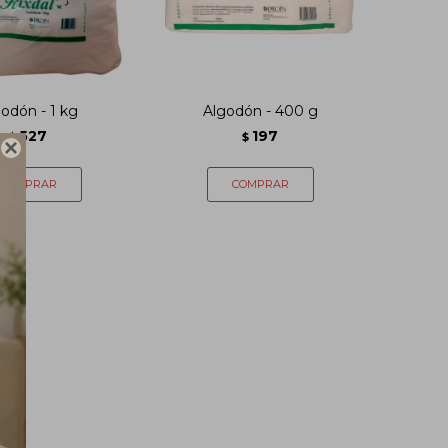
odón - 1 kg
Algodón - 400 g
527
197
$
$
