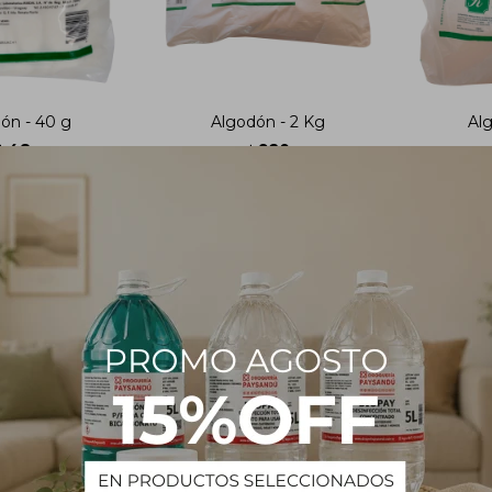
ón - 40 g
Algodón - 2 Kg
Alg
48
920
$
$