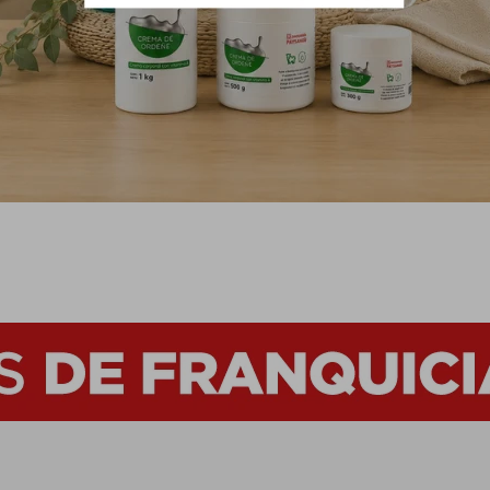
ito 10x15
nómico
46
$