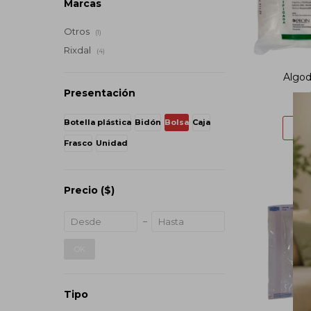
Marcas
Otros
(1)
Rixdal
(4)
Algod
Presentación
Botella plástica
Bidón
Bolsa
Caja
Frasco
Unidad
Precio
($)
OK
Tipo