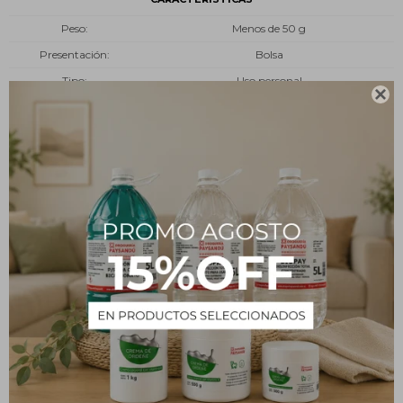
Peso
Menos de 50 g
Presentación
Bolsa
Tipo
Uso personal

Descripción
Algodón hidrófilo 100% de gran capacidad de absorción,
blanqueado sin cloro. Está formado por la superposición de napas
que le confieren una homogeneidad óptima.
Indicado para uso general en curas superficiales sin contacto
invasivo. Fácil rasgado.