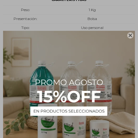
Peso
1 Kg
Presentación
Bolsa
Tipo
Uso personal

Descripción
Algodón hidrófilo 100% de gran capacidad de absorción,
blanqueado sin cloro. Está formado por la superposición de napas
que le confieren una homogeneidad óptima.
Indicado para uso general en curas superficiales sin contacto
invasivo. Fácil rasgado.