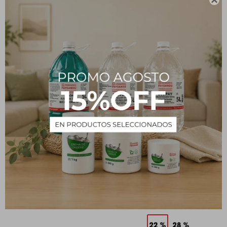

Xilol 1 L - Uso comercial
Amoníaco - 22% 1 L
377
216
$
$