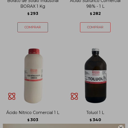
Borato de Sodio Industrial
Ácido Sulfúrico Comercial
BORAX 1 Kg
98% - 1 L
293
282
$
$
Ácido Nítrico Comercial 1 L
Toluol 1 L
303
340
$
$