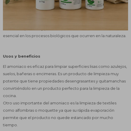
El amoníaco es un compuesto químico formulado como trihidruro
de nitrógeno. Es fácilmente soluble y se evapora rápidamente.
Naturalmente es producido por bacterias, por plantas y animales
en descomposición y por desechos animales. El amoníaco es
esencial en los procesos biológicos que ocurren en la naturaleza.
Usos y beneficios
El amoniaco es eficaz para limpiar superficies lisas como azulejos,
suelos, bañeras o encimeras. Es un producto de limpieza muy
potente que tiene propiedades desengrasantes y quitamanchas
convirtiéndolo en un producto perfecto para la limpieza de la
cocina.
Otro uso importante del amoniaco es la limpieza de textiles
como alfombras o moquette ya que su rápida evaporación
permite que el producto no quede estancado por mucho
tiempo.