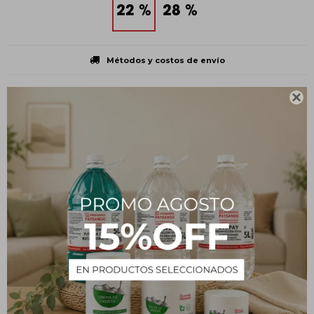
Métodos y costos de envío

CARACTERÍSTICAS
Volumen
1 L
Presentación
Botella plástica
Tipo
Insumos
Estado
Líquido
Descripción
¿Qué es?