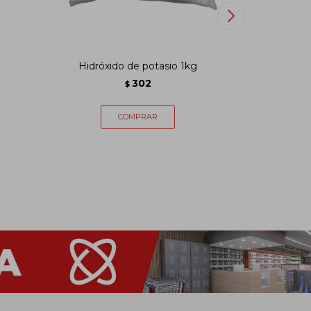
Hidróxido de potasio 1kg
Ácido 
302
$