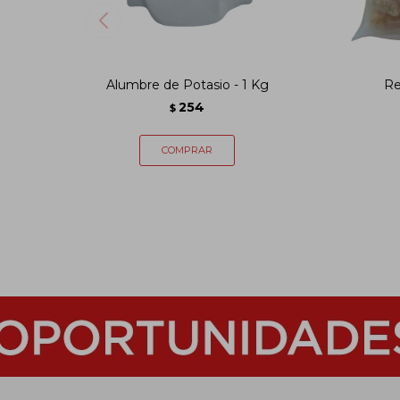
Alumbre de Potasio - 1 Kg
Re
254
$