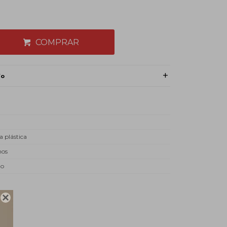
COMPRAR
ío
a plástica
mos
do
