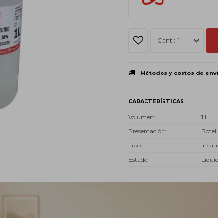
1
Métodos y costos de env
CARACTERÍSTICAS
Volumen
1 L
Presentación
Botell
Tipo
Insu
Estado
Líqui
Descripción