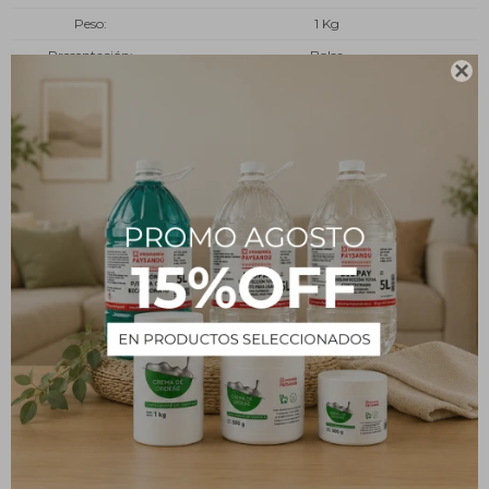
Peso
1 Kg
Presentación
Bolsa

Tipo
Insumos
Estado
Granulado
Descripción
Resina de Goma
PRODUCTOS QUE TE PUEDEN INTERESAR