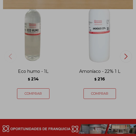
Eco humo - 1L
Amoníaco - 22% 1 L
214
216
$
$