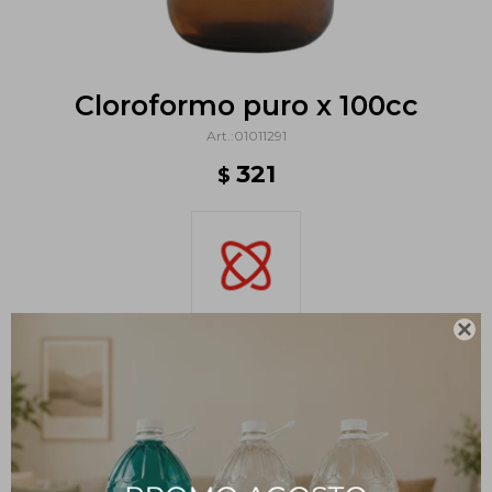
Cloroformo puro x 100cc
01011291
321
$

Métodos y costos de envío
PRODUCTOS QUE TE PUEDEN INTERESAR