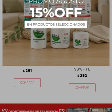
Ácido bórico - 250 g
Ácido Sulfúrico Comercial
98% - 1 L
281
$
282
$