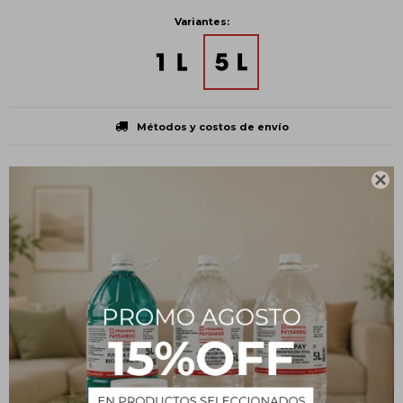
Variantes:
Métodos y costos de envío
CARACTERÍSTICAS

Volumen
5 L
Presentación
Bidón
Tipo
Insumos
Estado
Líquido
Descripción