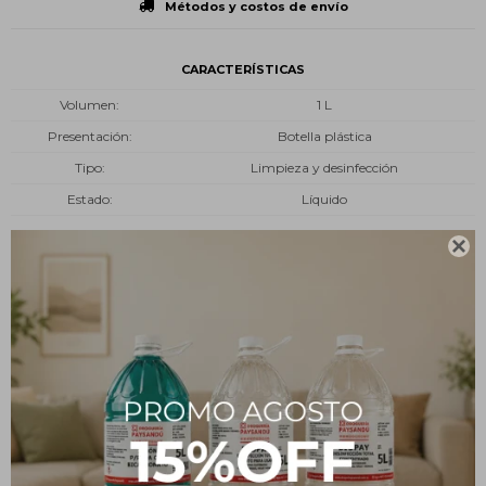
Métodos y costos de envío
CARACTERÍSTICAS
Volumen
1 L
Presentación
Botella plástica
Tipo
Limpieza y desinfección
Estado
Líquido

Descripción
El alcohol azul puede utilizarse sobre la grasa almacenada en la
cocina difícil de quitar, mezclar un buen chorro de alcohol azul en
agua caliente y fregar con un trapo las superficies a tratar. Veras
como el alcohol remueve fácilmente la suciedad.