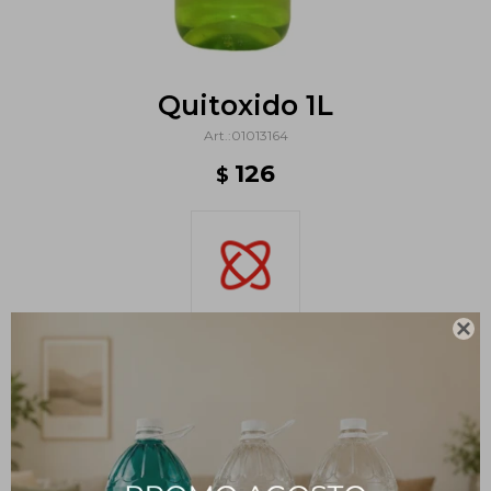
Quitoxido 1L
01013164
126
$

Métodos y costos de envío
PRODUCTOS QUE TE PUEDEN INTERESAR