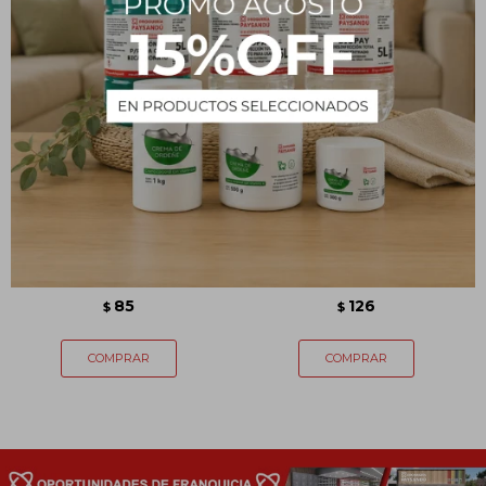
Disolvente - 100 mL
Alcohol Azul 950 mL
85
126
$
$