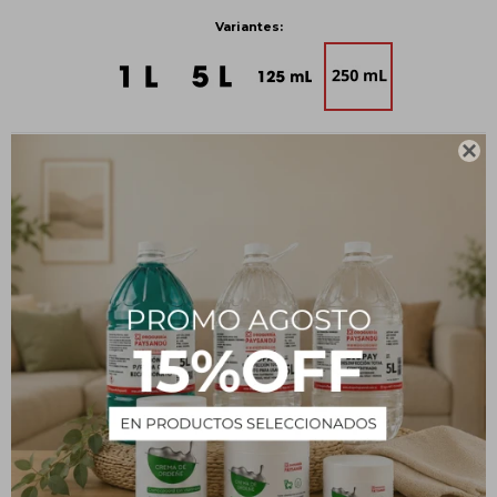
Variantes:

Métodos y costos de envío
CARACTERÍSTICAS
Estado
Líquido
Descripción
Perfumador Textil DELLAKASA Joy