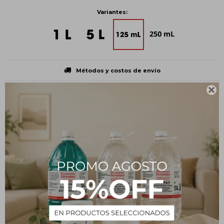
Variantes:
Métodos y costos de envío

CARACTERÍSTICAS
Volumen
100 ml
Presentación
Botella plástica
Tipo
Insumos
Estado
Líquido
Descripción