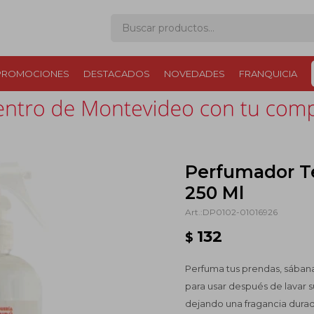
PROMOCIONES
DESTACADOS
NOVEDADES
FRANQUICIA
Perfumador T
250 Ml
DP0102-01016926
132
$
Perfuma tus prendas, sábanas,
para usar después de lavar s
dejando una fragancia dura