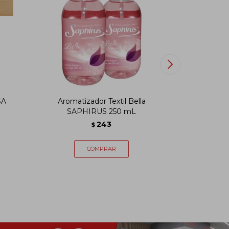
SA
Aromatizador Textil Bella
Aromat
SAPHIRUS 250 mL
SA
243
$