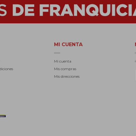
MI CUENTA
r
Mi cuenta
diciones
Mis compras
Mis direcciones