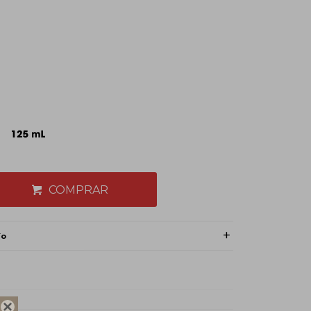
COMPRAR
ío
do
