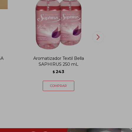
SA
Aromatizador Textil Bella
Aromat
SAPHIRUS 250 mL
SA
243
$