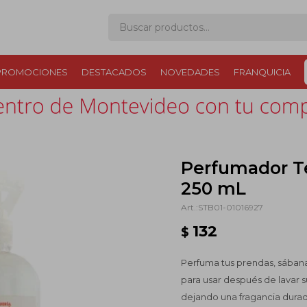
PROMOCIONES
DESTACADOS
NOVEDADES
FRANQUICIA
Perfumador T
250 mL
STB01-01016927
132
$
Perfuma tus prendas, sábanas,
para usar después de lavar s
dejando una fragancia dura