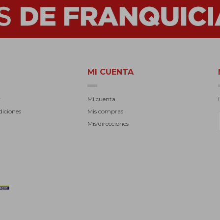
MI CUENTA
r
Mi cuenta
diciones
Mis compras
Mis direcciones