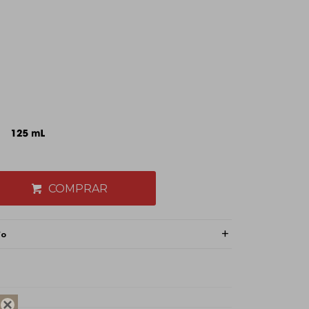
COMPRAR
ío
do
