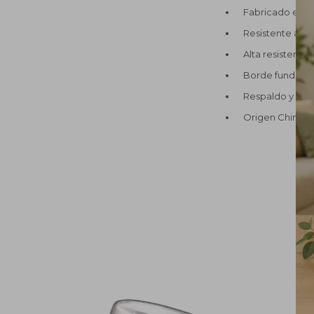
Fabricado en ma
Resistente al ca
Alta resistenci
Borde fundido 
Respaldo y ase
Origen China