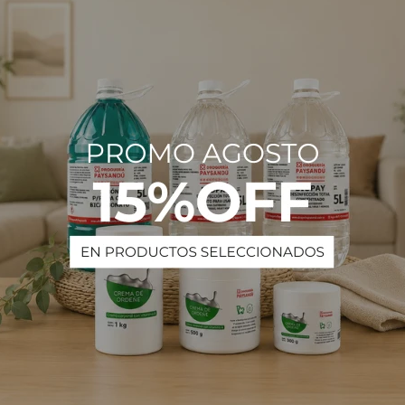
terial de vidrio boro 3.3
lor
a química
y reforzado
soramiento técnico posventa
PRODUCTOS QUE TE PUEDEN INTERESAR