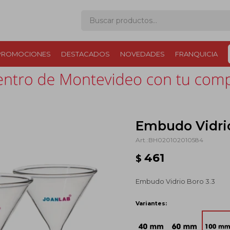
PROMOCIONES
DESTACADOS
NOVEDADES
FRANQUICIA
Embudo Vidrio
BH020102010584
461
$
Embudo Vidrio Boro 3.3
Variantes: