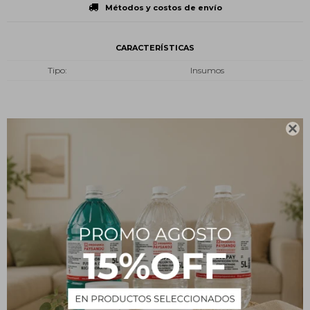
Métodos y costos de envío
CARACTERÍSTICAS
Tipo
Insumos

Descripción
Ficha técnica
Fabricado en material de vidrio boro 3.3
Resistente al calor
Alta resistencia química
Borde fundido y reforzado
Respaldo y asesoramiento técnico posventa