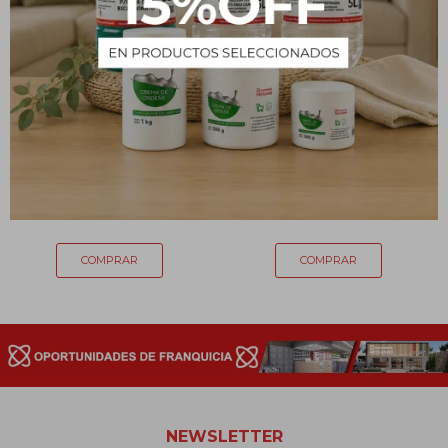
Caja de petri 100X20MM -
Frasco Reactivo tipo
VIDRIO
Schott con Tapa - 100 mL
258
260
$
$
NEWSLETTER