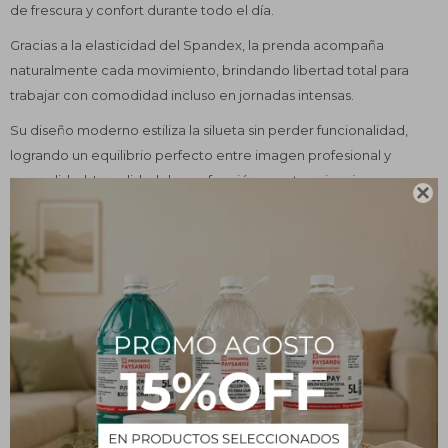
de frescura y confort durante todo el día.
Gracias a la elasticidad del Spandex, la prenda acompaña
naturalmente cada movimiento, brindando libertad total para
trabajar con comodidad incluso en jornadas intensas.
Su diseño moderno estiliza la silueta sin perder funcionalidad,
logrando un equilibrio perfecto entre imagen profesional y
comodidad. La calidad de confección y sus terminaciones,

reforzadas con atraques de seguridad en los puntos de mayor
tensión, garantizan una prenda resistente, durable y preparada
para el uso diario.
Pensada para la practicidad del día a día, incorpora múltiples
bolsillos funcionales, toma para identificador y grifa lateral
reflectiva, combinando funcionalidad con un diseño actual y
profesional.
Una casaca creada para quienes necesitan rendimiento,
comodidad y estilo en un uniforme médico.