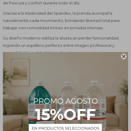
de frescura y confort durante todo el día.
Gracias a la elasticidad del Spandex, la prenda acompaña
naturalmente cada movimiento, brindando libertad total para
trabajar con comodidad incluso en jornadas intensas.
Su diseño moderno estiliza la silueta sin perder funcionalidad,
logrando un equilibrio perfecto entre imagen profesional y
comodidad. La calidad de confección y sus terminaciones,

reforzadas con atraques de seguridad en los puntos de mayor
tensión, garantizan una prenda resistente, durable y preparada
para el uso diario.
Pensada para la practicidad del día a día, incorpora múltiples
bolsillos funcionales, toma para identificador y grifa lateral
reflectiva, combinando funcionalidad con un diseño actual y
profesional.
Una casaca creada para quienes necesitan rendimiento,
comodidad y estilo en un uniforme médico.