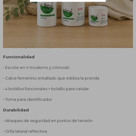
Detalles del Producto
Tecnología de la tela
• 95% Polyester – 5% Spandex
• Tela elastizada de alto confort y libertad de movimiento
• Secado rápido• No requiere plancha
Funcionalidad
• Escote en V moderno y cómodo
• Calce femenino entallado que estiliza la prenda
• 4 bolsillos funcionales + bolsillo para celular
• Toma para identificador
Durabilidad
• Atraques de seguridad en puntos de tensión
• Grifa lateral reflectiva