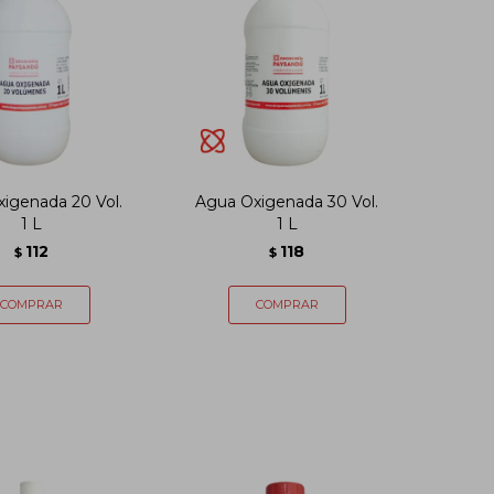
igenada 20 Vol.
Agua Oxigenada 30 Vol.
1 L
1 L
112
118
$
$