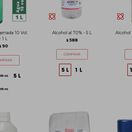
enada 10 Vol.
Alcohol al 70% - 5 L
Alcohol 
- 1 L
588
$
90
$