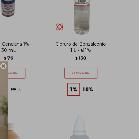
a Genciana 1% -
Cloruro de Benzalconio
30 mL
1 L - al 1%
76
138
$
$
