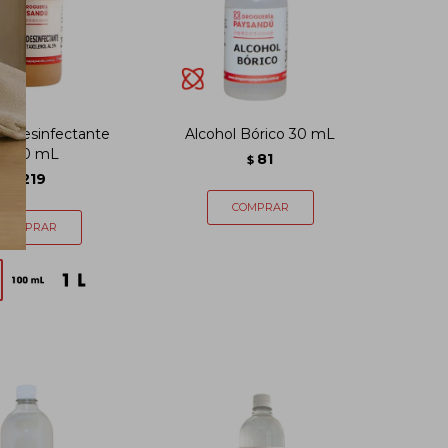
n Desinfectante
Alcohol Bórico 30 mL
- 250 mL
81
$
219
$