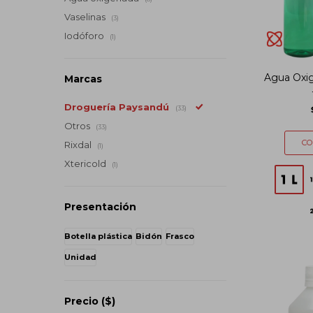
Vaselinas
(3)
Iodóforo
(1)
Agua Oxig
Marcas
Droguería Paysandú
(33)
Otros
(33)
Rixdal
(1)
Xtericold
(1)
Presentación
Botella plástica
Bidón
Frasco
Unidad
Precio
($)