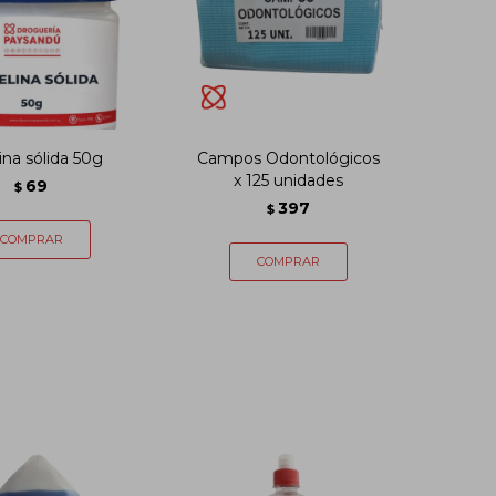
ina sólida 50g
Campos Odontológicos
x 125 unidades
69
$
397
$