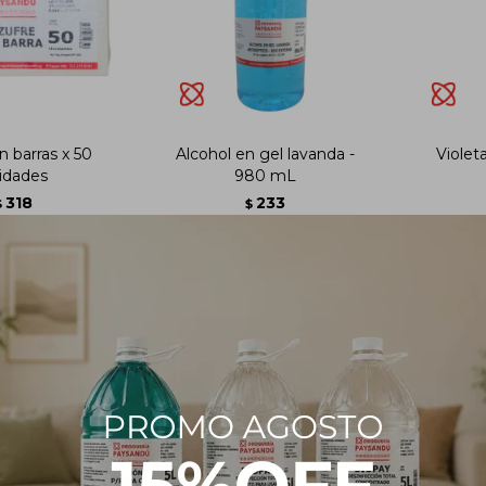
n barras x 50
Alcohol en gel lavanda -
Violet
idades
980 mL
318
233
$
$