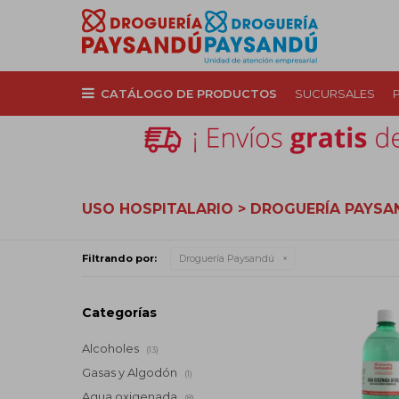
CATÁLOGO DE PRODUCTOS
SUCURSALES
USO HOSPITALARIO > DROGUERÍA PAYSA
Filtrando por:
Droguería Paysandú
Categorías
Alcoholes
(13)
Gasas y Algodón
(1)
Agua oxigenada
(8)