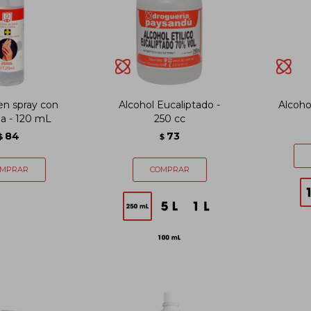
en spray con
Alcohol Eucaliptado -
Alcohol
na - 120 mL
250 cc
84
73
$
$