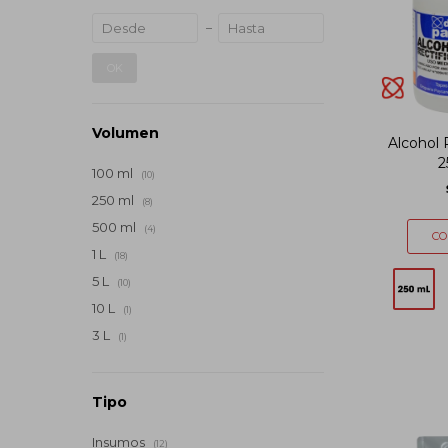
OK
Volumen
Alcohol 
2
100 ml
(10)
250 ml
(8)
500 ml
(4)
1 L
(18)
5 L
(10)
10 L
(1)
3 L
(1)
Tipo
Insumos
(12)