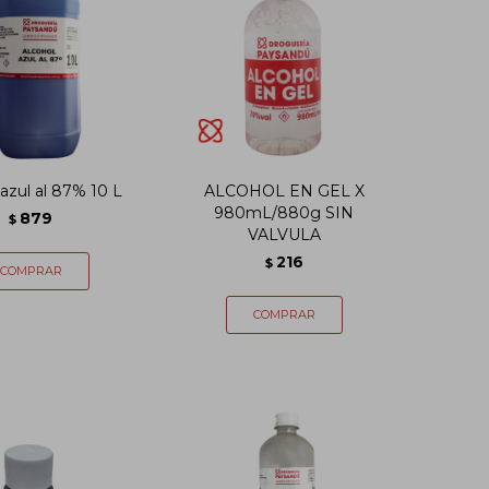
 azul al 87% 10 L
ALCOHOL EN GEL X
980mL/880g SIN
879
$
VALVULA
216
$