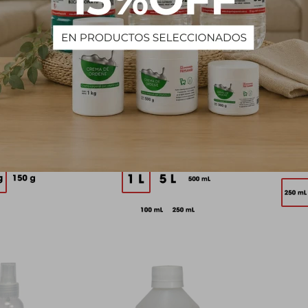
Sólida - 3 kg
Glicerina Pura - 1 L
Solució
948
365
$