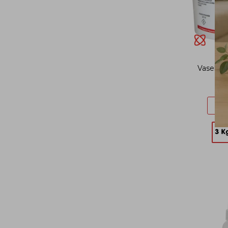
Vaselina 
$