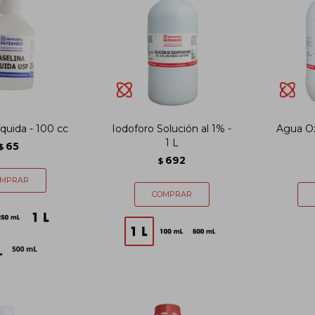
íquida - 100 cc
Iodoforo Solución al 1% -
Agua Ox
1 L
65
$
692
$