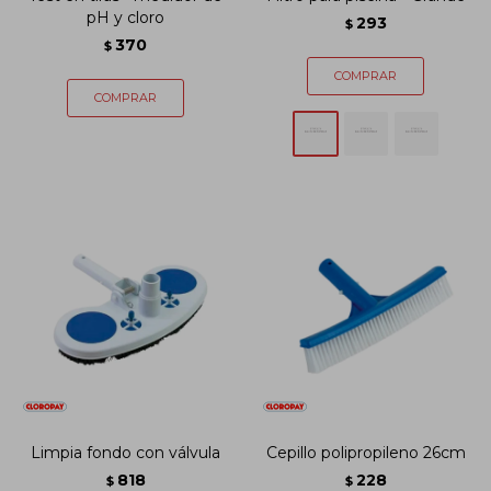
pH y cloro
293
$
370
$
Limpia fondo con válvula
Cepillo polipropileno 26cm
818
228
$
$