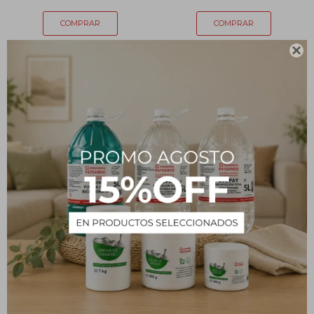

Clip repuesto limpiafondo -
Clip repuesto soporte
3 unidades
mango
60
61
$
$