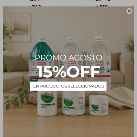
342
559
$
$

Shock Keratina PRIMICIA
Aceite Post Depilación
100 mL
CALYPSO 80 mL
485
238
$
$