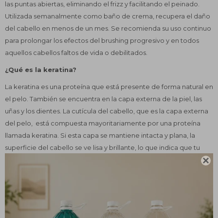
las puntas abiertas, eliminando el frizz y facilitando el peinado.
Utilizada semanalmente como baño de crema, recupera el daño
del cabello en menos de un mes. Se recomienda su uso continuo
para prolongar los efectos del brushing progresivo y en todos
aquellos cabellos faltos de vida o debilitados.
¿Qué es la keratina?
La keratina es una proteína que está presente de forma natural en
el pelo. También se encuentra en la capa externa de la piel, las
uñas y los dientes. La cutícula del cabello, que es la capa externa
del pelo, está compuesta mayoritariamente por una proteína
llamada keratina. Si esta capa se mantiene intacta y plana, la
superficie del cabello se ve lisa y brillante, lo que indica que tu
cabello está sano.

Por el contrario en un cabello estresado, ya sea por tratamientos
químicos o uso frecuente de secador y planchita, la cutícula
puede presentarse rugosa y áspera. Si el cabello es rizado,
ondulado o lacio depende de la cantidad de enlaces de keratina