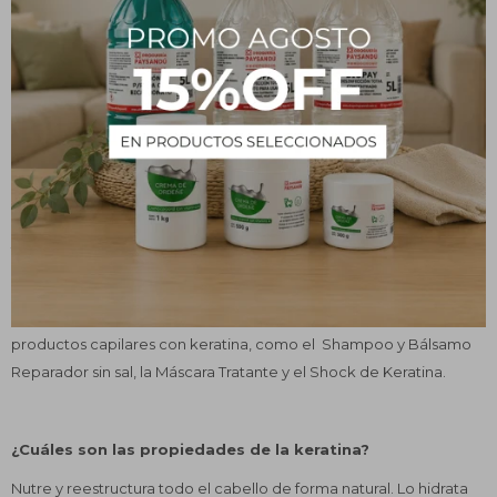
que tenga. La keratina es también la encargada de aportar brillo y
color tu pelo. Como consecuencia de los tratamientos químicos,
el exceso de sol, la contaminación, y otros factores ambientales,
el cabello pierde poco a poco su capacidad de producir esta
proteína y es entonces cuando debemos ayudarle con un aporte
extra y una dieta que estimule su producción natural.
¿Cuáles son los productos de Primicia con keratina?
El pelo sufre los efectos del sol, el viento y la humedad, elementos
tan característicos del clima del Uruguay.
Para minimizar los efectos nocivos de nuestro clima en el cabello,
Laboratorio Artobe ha desarrollado una línea completa de
productos capilares con keratina, como el Shampoo y Bálsamo
Reparador sin sal, la Máscara Tratante y el Shock de Keratina.
¿Cuáles son las propiedades de la keratina?
Nutre y reestructura todo el cabello de forma natural. Lo hidrata