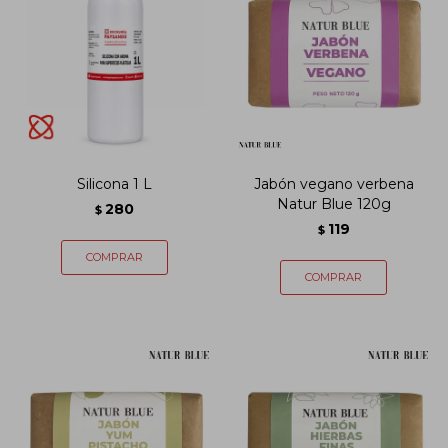
Silicona 1 L
Jabón vegano verbena
Natur Blue 120g
280
$
119
$