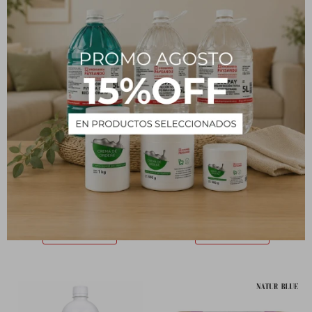
Perfumador Textil
Líquido Limpia Parabrisas 1
DELLAKASA Joy - 125 mL
L
102
118
$
$