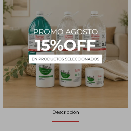
Métodos y costos de envío
CARACTERÍSTICAS
Volumen
1 L
Presentación
Botella plástica
Tipo
Insumos
Estado
Líquido
Descripción