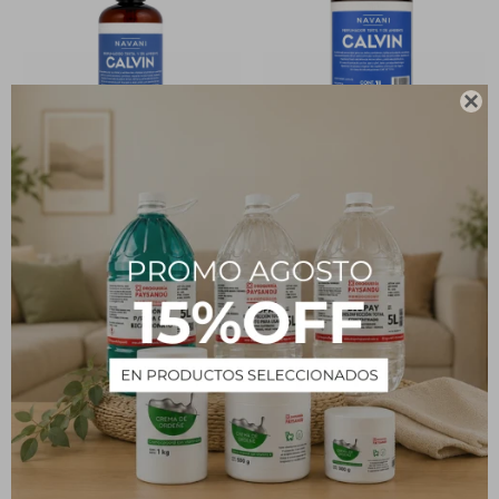

Perfumador Textil NAVANI
Perfumador Textil NAVANI
Calvin - 250 mL
Calvin - 1L
248
509
$
$