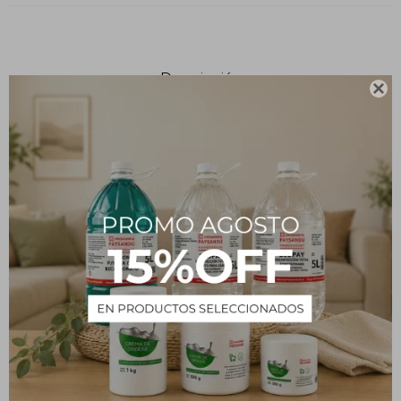
Descripción

Descubre la innovadora línea de Perfumadores Textiles y de
Ambiente NAVANI, con fragancias inspiradas en reconocidos
aromas. Nuestra fórmula cuidadosamente desarrollada asegura
frescura duradera sin dejar residuos ni manchas, preservando la
integridad de la tela. Simplemente aplica el spray de manera
uniforme en prendas, sillones, cortinas y tapicería para disfrutar de
tu fragancia favorita durante todo el día