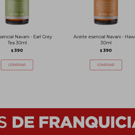
sencial Navani - Earl Grey
Aceite esencial Navani - Hawa
Tea 30ml
30ml
390
390
$
$