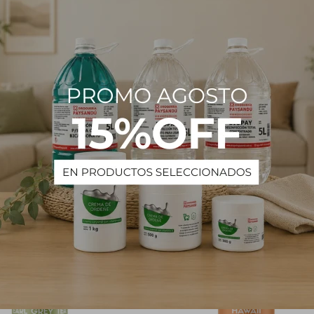
Nuestra fórmula cuidadosamente desarrollada asegura frescura dura
 preservando la integridad de la tela. Simplemente aplica el spray d
tinas y tapicería para disfrutar de tu fragancia favorita durante todo el
PRODUCTOS QUE TE PUEDEN INTERESAR