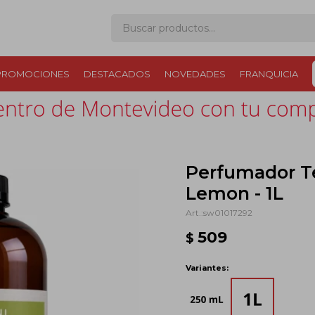
PROMOCIONES
DESTACADOS
NOVEDADES
FRANQUICIA
Perfumador T
Lemon - 1L
sw01017292
509
$
Variantes: