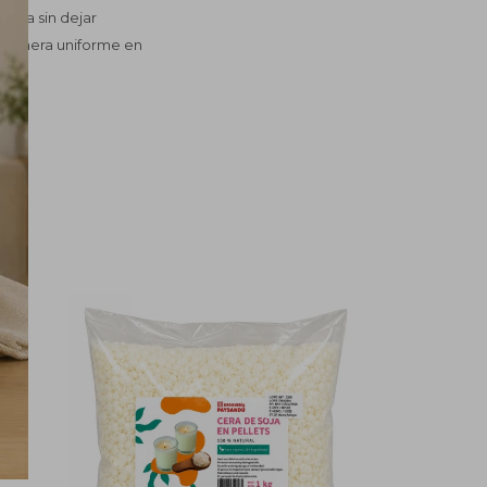
dera sin dejar
e manera uniforme en
 día