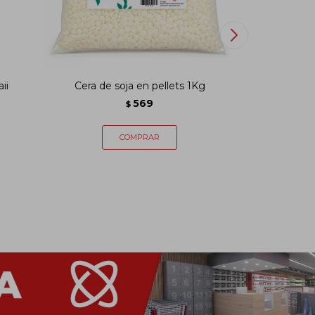
ii
Cera de soja en pellets 1Kg
Difusor
569
$