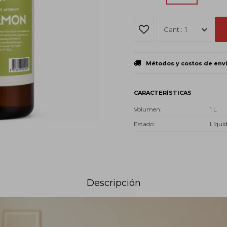
1
Métodos y costos de env
CARACTERÍSTICAS
Volumen
1 L
Estado
Líqui
Descripción
ra línea de Perfumadores Textiles y de Ambiente NAVANI, con fraganc