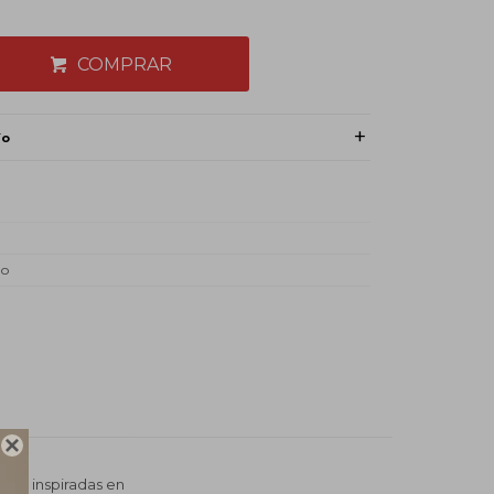
COMPRAR
ío
do

ias inspiradas en