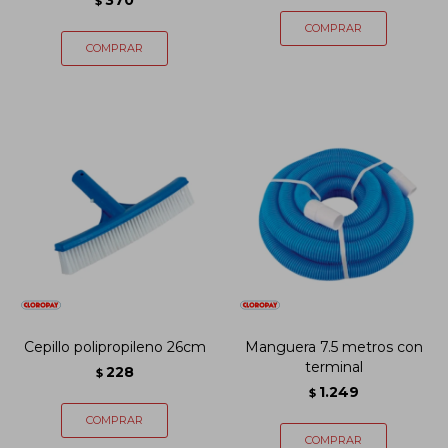
370
$
Cepillo polipropileno 26cm
Manguera 7.5 metros con
terminal
228
$
1.249
$