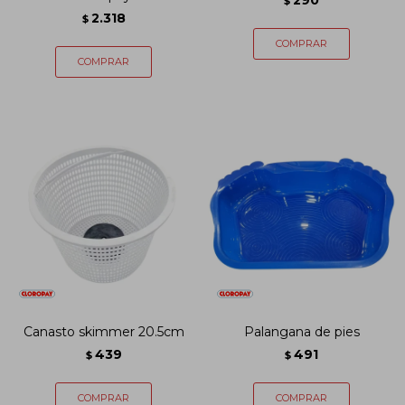
290
$
2.318
$
Canasto skimmer 20.5cm
Palangana de pies
439
491
$
$