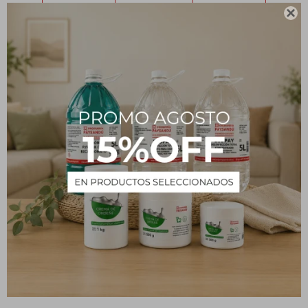

Clip repuesto limpiafondo -
Clip repuesto soporte
3 unidades
mango
60
61
$
$