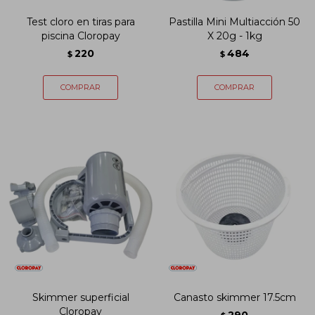
Test cloro en tiras para
Pastilla Mini Multiacción 50
piscina Cloropay
X 20g - 1kg
220
484
$
$
Skimmer superficial
Canasto skimmer 17.5cm
Cloropay