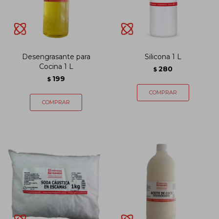
Desengrasante para
Silicona 1 L
Cocina 1 L
280
$
199
$