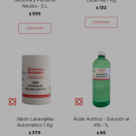
Glicerina y Perfume
Escamas 1 Kg
Neutro - 5 L
132
$
595
$
Jabón Lavavajillas
Ácido Acético - Solución al
Automático 1 Kg
4% - 1L
379
65
$
$