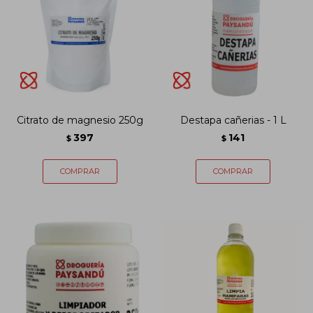
Citrato de magnesio 250g
Destapa cañerias - 1 L
397
141
$
$