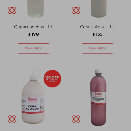
Quitamanchas - 1 L
Cera al Agua - 1 L
178
155
$
$