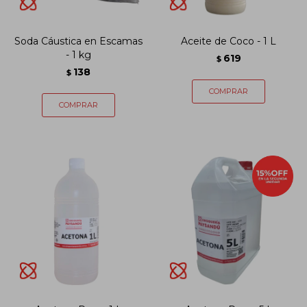
Soda Cáustica en Escamas
Aceite de Coco - 1 L
- 1 kg
619
$
138
$