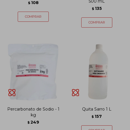
500 mL
108
$
135
$
Percarbonato de Sodio - 1
Quita Sarro 1 L
kg
157
$
249
$