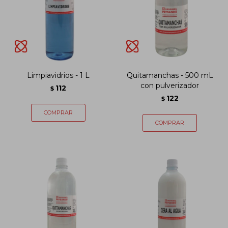
Limpiavidrios - 1 L
Quitamanchas - 500 mL
con pulverizador
112
$
122
$