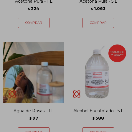
Acetona Pura - 1 L
Acetona Pura - 5 L
224
1.063
$
$
Agua de Rosas - 1 L
Alcohol Eucaliptado - 5 L
97
588
$
$