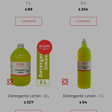
1 L
5 L
89
254
$
$
Detergente Limón - 5 L
Detergente Limón - 1 L
327
94
$
$