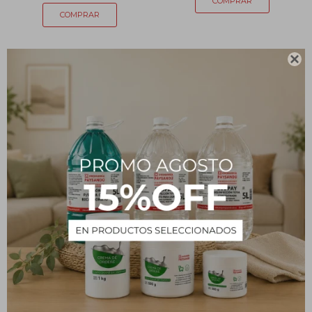

Detergente Concentrado -
Detergente Concentrado -
1 L
5 L
114
448
$
$