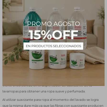
¿Qué es?
Es un compuesto que mediante sus tensoactivos catiónicos, se
adhieren a las fibras del tejido proporcionando suavidad, volumen
y protegiéndolas del desgaste producido por el stress mecánico
generado en el lavarropas. Perfuma la ropa y gracias a sus
propiedades, también ayuda a la reducción de arrugas y hace
que el planchado de la prenda sea más fácil.
Usos y beneficios
En el último enjuague, diluye el suavizante en un poco de agua.
Vierte el contenido en el dispensador de suavizante de tu
lavarropas para obtener una ropa suave y perfumada.
Al utilizar suavizante para ropa al momento del lavado se logra
que la misma dure más ya que las fibras con suavizante producen