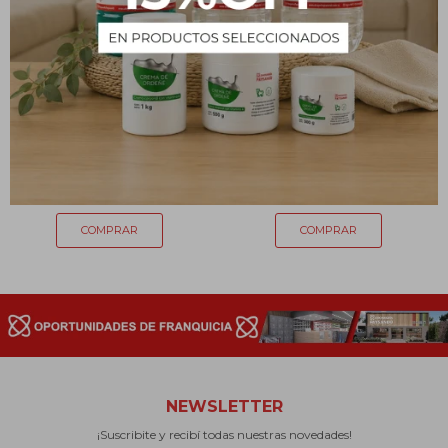
Suavizante premuim
Suavizante premium
CARICIAS DE BEBÉ - 1 L
clásico - 1L
139
139
$
$
NEWSLETTER
¡Suscribite y recibí todas nuestras novedades!