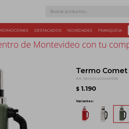
PROMOCIONES
DESTACADOS
NOVEDADES
FRANQUICIA
Termo Comet 1
Term044004401316
1.190
$
Variantes: