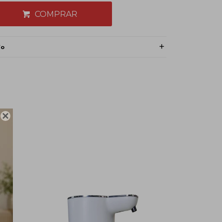
COMPRAR
ío
