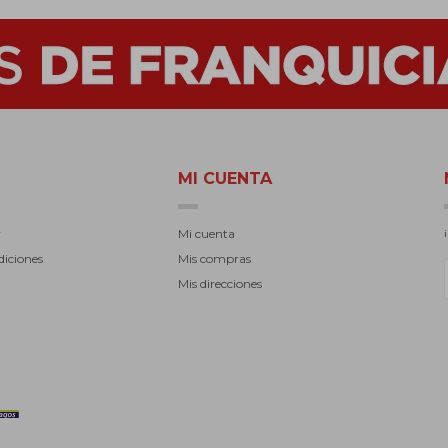
MI CUENTA
r
Mi cuenta
diciones
Mis compras
Mis direcciones