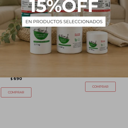
 manija Comet 1L - Verde
Set de baño - 7 piezas
claro
1.290
$
690
$