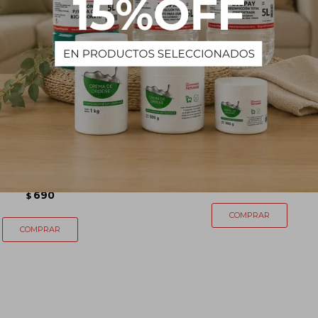
 manija Comet 1L - Verde
Set de baño - 7 piezas
claro
1.290
$
690
$