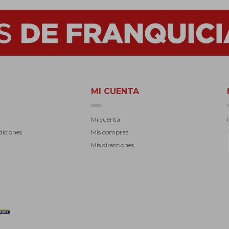
MI CUENTA
r
Mi cuenta
diciones
Mis compras
Mis direcciones