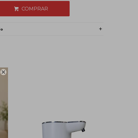
COMPRAR
ío
