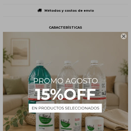
Métodos y costos de envío
CARACTERÍSTICAS

Estado
En polvo
Descripción
Es un eficaz desodorante, deja los pies frescos, suaves y con
agradables sensación de bienestar. Elimina radicalmente el mal
olor del pie y del calzado, realizando un perfecto control de la
transpiración. Garantiza una potente acción higiénica, eliminando
los agentes causantes del mal olor.