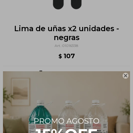
Lima de uñas x2 unidades -
negras
01016338
107
$
Métodos y costos de envío

PRODUCTOS QUE TE PUEDEN INTERESAR