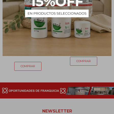
Ablandador de cutículas -
Quita Esmalte - 100 ml
100 mL
75
$
71
$
NEWSLETTER