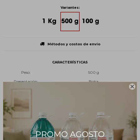
Variantes:
Métodos y costos de envío
CARACTERÍSTICAS
Peso
500 g
Presentación
Bolsa

Tipo
Insumos
Estado
En polvo
Descripción