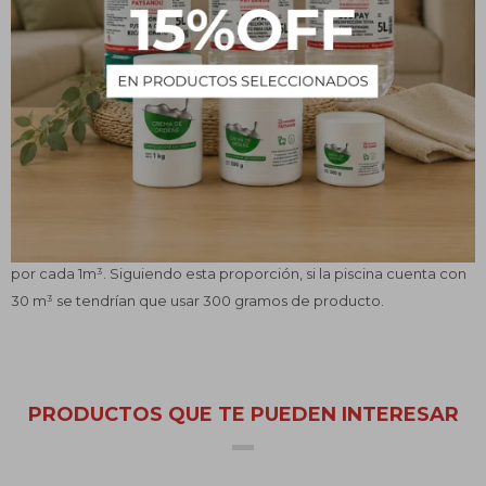
¿Qué es?
Excelente alguicida, que además le da una leve tonicidad azulada
y mayor brillo al agua.
Uno de los usos más comunes es para la limpieza de piscinas, para
eliminar algas y hongos. Es importante manejar este material con
mucho cuidado dado que se trata de un producto tóxico.
Para su uso, siempre hay que utilizar guantes con lo que aumentar
la protección. La dosis que se debe utilizar es de unos 10 gramos
por cada 1m³. Siguiendo esta proporción, si la piscina cuenta con
30 m³ se tendrían que usar 300 gramos de producto.
PRODUCTOS QUE TE PUEDEN INTERESAR