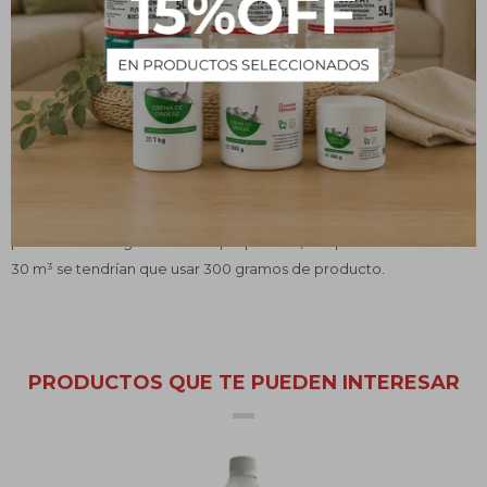
¿Qué es?
Excelente alguicida, que además le da una leve tonicidad azulada
y mayor brillo al agua.
Uno de los usos más comunes es para la limpieza de piscinas, para
eliminar algas y hongos. Es importante manejar este material con
mucho cuidado dado que se trata de un producto tóxico.
Para su uso, siempre hay que utilizar guantes con lo que aumentar
la protección. La dosis que se debe utilizar es de unos 10 gramos
por cada 1m³. Siguiendo esta proporción, si la piscina cuenta con
30 m³ se tendrían que usar 300 gramos de producto.
PRODUCTOS QUE TE PUEDEN INTERESAR