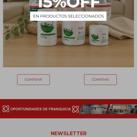
Acondicionador Detox
Crema tratamiento
Guisseny 900ml
Keratina Guisseny 1kg
171
172
$
$
NEWSLETTER