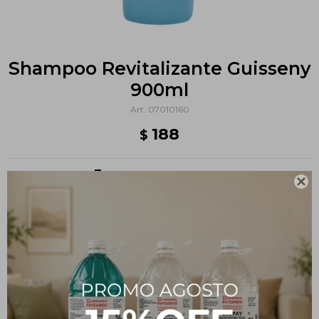
Shampoo Revitalizante Guisseny
900ml
07010160
188
$
Métodos y costos de envío

PRODUCTOS QUE TE PUEDEN INTERESAR