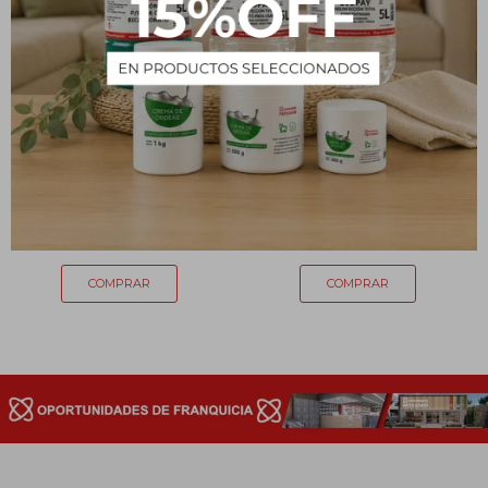
ACEITE DE ALMENDRAS
Aceite de coco carey x60
X 60ML
mL
170
170
$
$