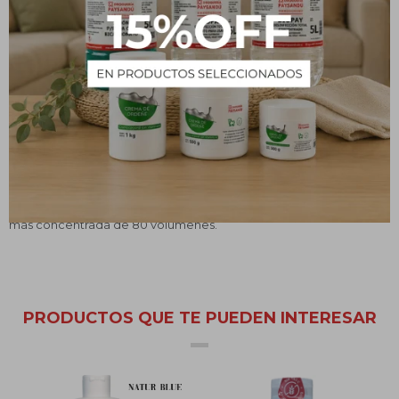
los oxidantes penetran en lo más profundo del tallo capilar
bajando el tono de tu pelo al color deseado.
Usos y beneficios
El oxidante cremoso es comúnmente utilizado para la
decoloración capilar. Droguería Paysandú ofrece varias
presentaciones del producto con distintos volúmenes cada uno.
Podrás encontrar desde 10 volúmenes hasta nuestra presentación
más concentrada de 80 volúmenes.
PRODUCTOS QUE TE PUEDEN INTERESAR