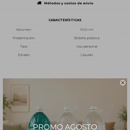
Métodos y costos de envío
CARACTERÍSTICAS
Volumen
900 ml
Presentación
Botella plástica
Tipo
Uso personal
Estado
Líquido
Descripción

¿Qué es?
El oxidante cremoso actúa sobre tu cabello decolorándolo para
un posterior tratamiento con tintas. Al aplicar el oxidante cremoso
sobre tu cabello, se inicia un proceso de decoloración en el cual