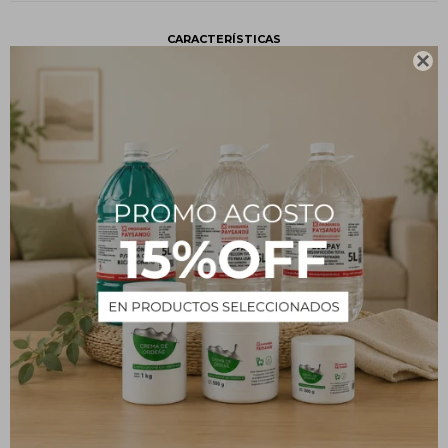
CARACTERÍSTICAS

Presentación
Bolsa
Tipo
Insumos
Descripción
Sal para Piscina en Bolsa 25 kg
PRODUCTOS QUE TE PUEDEN INTERESAR